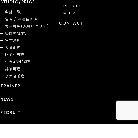
STUDIO/PRICE
RECRUIT
店舗一覧
MEDIA
住吉 / 清澄白河店
CONTACT
方南町店(永福町エリア)
松陰神社前店
宮古島店
大倉山店
門前仲町店
住吉ANNEX店
錦糸町店
水天宮前店
TRAINER
NEWS
RECRUIT
© 2026 SYNC. ALL RIGHTS RESERVED.